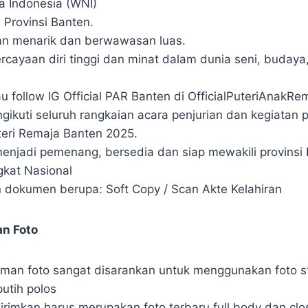
 Indonesia (WNI)
i Provinsi Banten.
an menarik dan berwawasan luas.
rcayaan diri tinggi dan minat dalam dunia seni, budaya
u follow IG Official PAR Banten di OfficialPuteriAnakR
gikuti seluruh rangkaian acara penjurian dan kegiatan p
eri Remaja Banten 2025.
 menjadi pemenang, bersedia dan siap mewakili provinsi
gkat Nasional
dokumen berupa: Soft Copy / Scan Akte Kelahiran
an Foto
iman foto sangat disarankan untuk menggunakan foto s
utih polos
kirimkan harus merupakan foto terbaru full body dan cl