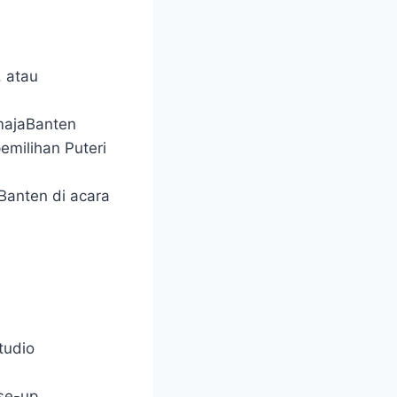
, atau
emajaBanten
emilihan Puteri
 Banten di acara
tudio
ose-up