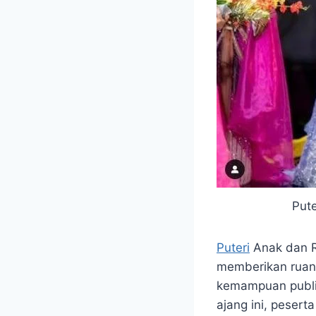
Put
Puteri
Anak dan R
memberikan ruan
kemampuan public
ajang ini, pesert