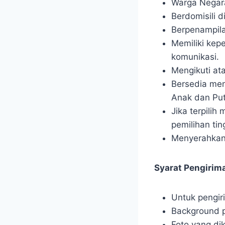
Warga Negara
Berdomisili d
Berpenampil
Memiliki kepe
komunikasi.
Mengikuti ata
Bersedia men
Anak dan Put
Jika terpilih
pemilihan tin
Menyerahkan 
Syarat Pengirim
Untuk pengir
Background p
Foto yang di