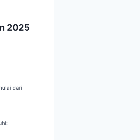
en 2025
ulai dari
hi: