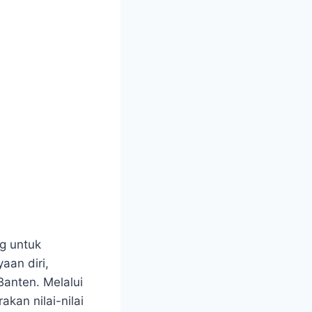
g untuk
an diri,
anten. Melalui
akan nilai-nilai