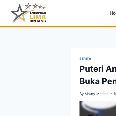
Skip
to
H
content
BERITA
Puteri A
Buka Pen
By
Maury Medina
1