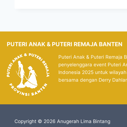
PUTERI ANAK & PUTERI REMAJA BANTEN
Puteri Anak & Puteri Remaja 
penyelenggara event Puteri A
Indonesia 2025 untuk wilayah
bersama dengan Derry Dahla
Copyright © 2026 Anugerah Lima Bintang