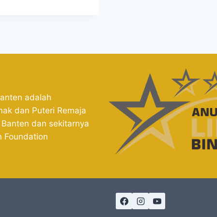
Banten adalah
nak dan Puteri Remaja
 Banten dan sekitarnya
n Foundation