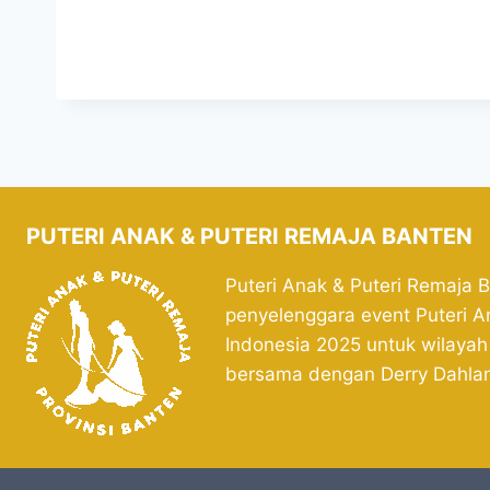
PUTERI ANAK & PUTERI REMAJA BANTEN
Puteri Anak & Puteri Remaja 
penyelenggara event Puteri A
Indonesia 2025 untuk wilayah
bersama dengan Derry Dahla