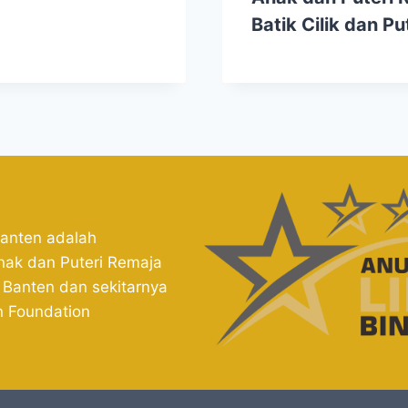
Batik Cilik dan P
Banten adalah
nak dan Puteri Remaja
 Banten dan sekitarnya
n Foundation